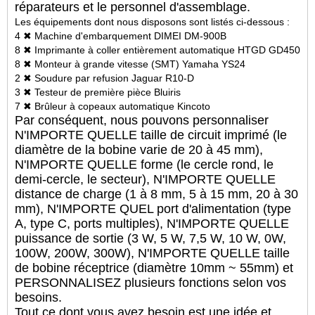
réparateurs et le personnel d'assemblage.
Les équipements dont nous disposons sont listés ci-dessous :
4 ✖ Machine d'embarquement DIMEI DM-900B
8 ✖ Imprimante à coller entièrement automatique HTGD GD450
8 ✖ Monteur à grande vitesse (SMT) Yamaha YS24
2 ✖ Soudure par refusion Jaguar R10-D
3 ✖ Testeur de première pièce Bluiris
7 ✖ Brûleur à copeaux automatique Kincoto
Par conséquent, nous pouvons personnaliser
N'IMPORTE QUELLE taille de circuit imprimé (le
diamètre de la bobine varie de 20 à 45 mm),
N'IMPORTE QUELLE forme (le cercle rond, le
demi-cercle, le secteur), N'IMPORTE QUELLE
distance de charge (1 à 8 mm, 5 à 15 mm, 20 à 30
mm), N'IMPORTE QUEL port d'alimentation (type
A, type C, ports multiples), N'IMPORTE QUELLE
puissance de sortie (3 W, 5 W, 7,5 W, 10 W, 0W,
100W, 200W, 300W), N'IMPORTE QUELLE taille
de bobine réceptrice (diamètre 10mm ~ 55mm) et
PERSONNALISEZ plusieurs fonctions selon vos
besoins.
Tout ce dont vous avez besoin est une idée et