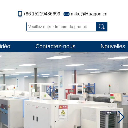
+86 15219486699
mike@Huagon.cn
idéo
Contactez-nous
Nouvelles