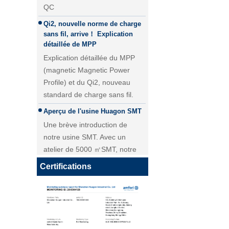
Qi2, nouvelle norme de charge
sans fil, arrive！ Explication
détaillée de MPP
Explication détaillée du MPP
(magnetic Magnetic Power
Profile) et du Qi2, nouveau
standard de charge sans fil.
Aperçu de l'usine Huagon SMT
Une brève introduction de
Module de charge sans fil 25W
notre usine SMT. Avec un
QI2 Chargeur sans fil - Copie -
atelier de 5000 ㎡SMT, notre
JCJW30
livraison quotidienne pour le
module PCBA atteint plus de 40
Certifications
000 pièces.
Personnalisation du module de
charge sans fil Huagon solution
de charge sans fil unique
Personnalisation du module de