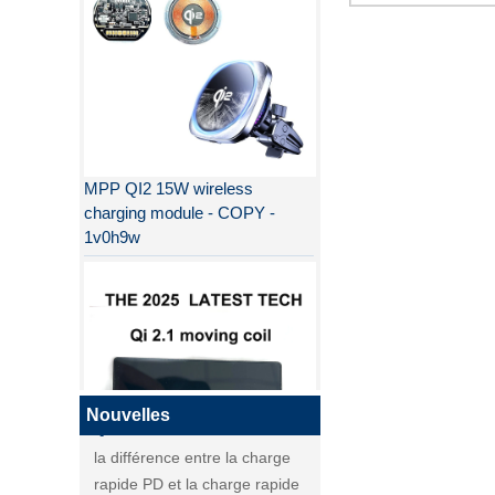
MPP QI2 15W wireless
charging module - COPY -
1v0h9w
Pourquoi QI2 est meilleur que
QI ?
la différence entre la charge
rapide PD et la charge rapide
QC
Nouvelles
la différence entre la charge
rapide PD et la charge rapide
QI2
QC