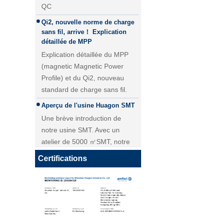
Qi2, nouvelle norme de charge
sans fil, arrive！ Explication
détaillée de MPP
Explication détaillée du MPP
(magnetic Magnetic Power
Profile) et du Qi2, nouveau
standard de charge sans fil.
Aperçu de l'usine Huagon SMT
Une brève introduction de
Module de charge sans fil 25W
notre usine SMT. Avec un
QI2 Chargeur sans fil - Copie -
atelier de 5000 ㎡SMT, notre
JCJW30
livraison quotidienne pour le
module PCBA atteint plus de 40
Certifications
000 pièces.
Personnalisation du module de
charge sans fil Huagon solution
de charge sans fil unique
Personnalisation du module de