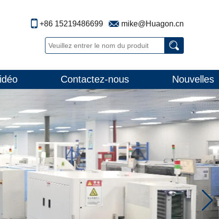
+86 15219486699
mike@Huagon.cn
idéo
Contactez-nous
Nouvelles