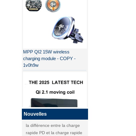
MPP QI2 15W wireless
charging module - COPY -
1v0h9w
Pourquoi QI2 est meilleur que
QI ?
la différence entre la charge
rapide PD et la charge rapide
QC
Nouvelles
la différence entre la charge
rapide PD et la charge rapide
QI2
QC