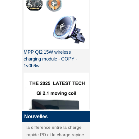
MPP QI2 15W wireless
charging module - COPY -
1v0h9w
Pourquoi QI2 est meilleur que
QI ?
la différence entre la charge
rapide PD et la charge rapide
QC
Nouvelles
la différence entre la charge
rapide PD et la charge rapide
QI2
QC