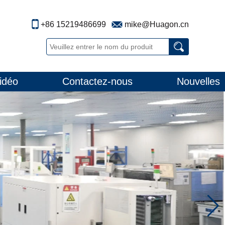
+86 15219486699
mike@Huagon.cn
idéo
Contactez-nous
Nouvelles