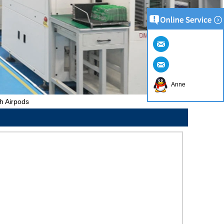
Anne
h Airpods