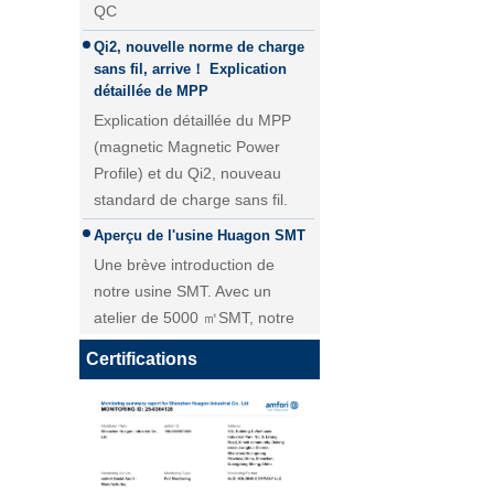
Qi2, nouvelle norme de charge
sans fil, arrive！ Explication
détaillée de MPP
Explication détaillée du MPP
(magnetic Magnetic Power
Profile) et du Qi2, nouveau
standard de charge sans fil.
Aperçu de l'usine Huagon SMT
Une brève introduction de
Module de charge sans fil 25W
notre usine SMT. Avec un
QI2 Chargeur sans fil - Copie -
atelier de 5000 ㎡SMT, notre
JCJW30
livraison quotidienne pour le
module PCBA atteint plus de 40
Certifications
000 pièces.
Personnalisation du module de
charge sans fil Huagon solution
de charge sans fil unique
Personnalisation du module de