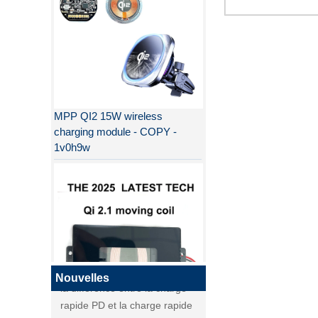
MPP QI2 15W wireless
charging module - COPY -
1v0h9w
Pourquoi QI2 est meilleur que
QI ?
la différence entre la charge
rapide PD et la charge rapide
QC
la différence entre la charge
Nouvelles
rapide PD et la charge rapide
QI2
QC