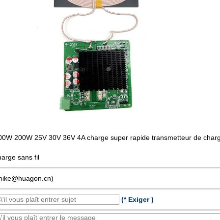
00W 200W 25V 30V 36V 4A charge super rapide transmetteur de charge s
harge sans fil
mike@huagon.cn)
(* Exiger )