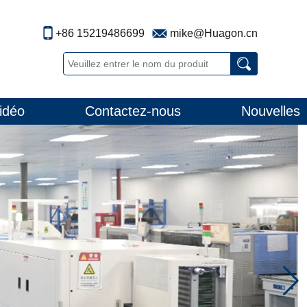
+86 15219486699
mike@Huagon.cn
idéo
Contactez-nous
Nouvelles