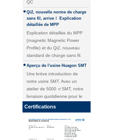
Qi2, nouvelle norme de charge
sans fil, arrive！ Explication
détaillée de MPP
Explication détaillée du MPP
(magnetic Magnetic Power
Profile) et du Qi2, nouveau
standard de charge sans fil.
Aperçu de l'usine Huagon SMT
Une brève introduction de
Module de charge sans fil 25W
notre usine SMT. Avec un
QI2 Chargeur sans fil - Copie -
atelier de 5000 ㎡SMT, notre
JCJW30
livraison quotidienne pour le
module PCBA atteint plus de 40
000 pièces.
Certifications
Personnalisation du module de
charge sans fil Huagon solution
de charge sans fil unique
Personnalisation du module de