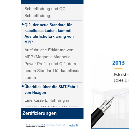
Schnellladung
Qi2.1 15W QI 2.1 Moving Coil
Qi2, der neue Standard für
Wireless Ladegerät
kabelloses Laden, kommt!
Abnehmbares drahtloses
Ausführliche Erklärung von
Ladegerät
MPP
Ausführliche Erklärung von
MPP (Magnetic Magnetic
Power Profile) und Qi2, dem
neuen Standard für kabelloses
Laden.
Überblick über die SMT-Fabrik
von Huagon
Eine kurze Einführung in
unsere SMT-Fabrik. Mit einer
25W QI2 Wireless Lademodul
5000 ㎡SMT-Werkstatt erreicht
Wireless Ladegerät - Kopie -
unsere tägliche Lieferung von
JCJW30
Zertifizierungen
PCBA-Modulen über 40.000
Stück.