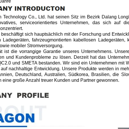
 Jahre
Technology Co., Ltd. hat seinen Sitz im Bezirk Dalang Long
ovatives, serviceorientiertes Unternehmen, das sich auf di
onzentriert.
eschäftigt sich hauptsächlich mit der Forschung und Entwick
n Ladegeräten, fahrzeugmontierten kabellosen Ladegeräten, 
owie mobiler Stromversorgung.
ät ist die vorrangige Garantie unseres Unternehmens. Unsere
en und Kundenprobleme zu lösen. Derzeit hat das Unterneh
QC2.0 und SMETA bestanden. Wir sind ein Unternehmen mit Wi
 auf nachhaltige Entwicklung. Unsere Produkte werden in mehr 
annien, Deutschland, Australien, Südkorea, Brasilien, die S
 eine große Anzahl treuer Kunden und Partner gewonnen.