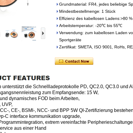
Grundmaterial: FR4, jedes beliebige Sp
Mindestbestellmenge: 1 Stück
Effizienz des kabellosen Ladens:>80 %
Arbeitstemperatur: -20℃ bis 55℃
Verwendung: zum kabellosen Laden von
Sportgeräte
Zertifikat: SMETA, ISO 9001, RoHs, R
 unterstützt die Schnellladeprotokolle PD, QC2.0, QC3.0 und 
usgangsnennleistung zum Empfangsende: 15 W,
 und dynamisches FOD beim Arbeiten,
, UVP,
FCC-, CE-, BSMI-, NCC- und BPP 5W QI-Zertifizierung bestehen
Typ-C interface kommunikation upgrade,
Programmintegration, extrem vereinfachte Peripherieschaltunge
ervice aus einer Hand