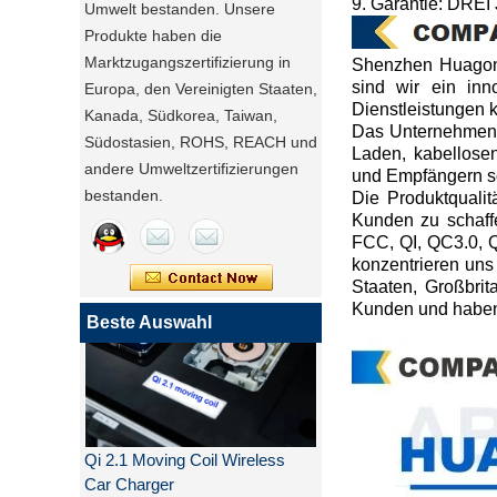
9. Garantie: DREI
Umwelt bestanden. Unsere
Produkte haben die
Marktzugangszertifizierung in
Shenzhen Huagon 
sind wir ein inn
Europa, den Vereinigten Staaten,
Dienstleistungen k
Kanada, Südkorea, Taiwan,
Das Unternehmen b
Südostasien, ROHS, REACH und
Laden, kabellose
andere Umweltzertifizierungen
und Empfängern s
bestanden.
Die Produktqualit
Kunden zu schaff
FCC, QI, QC3.0, 
konzentrieren uns
Staaten, Großbrit
Kunden und haben
Beste Auswahl
Qi 2.1 Moving Coil Wireless
Car Charger