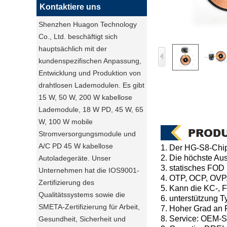
Kontaktiere uns
Shenzhen Huagon Technology
Co., Ltd. beschäftigt sich
hauptsächlich mit der
kundenspezifischen Anpassung,
Entwicklung und Produktion von
drahtlosen Lademodulen. Es gibt
15 W, 50 W, 200 W kabellose
Lademodule, 18 W PD, 45 W, 65
W, 100 W mobile
Stromversorgungsmodule und
A/C PD 45 W kabellose
1. Der HG-S8-Chip
2. Die höchste A
Autoladegeräte. Unser
3. statisches FOD
Unternehmen hat die IOS9001-
4. OTP, OCP, OVP
Zertifizierung des
5. Kann die KC-, 
Qualitätssystems sowie die
6. unterstützung 
SMETA-Zertifizierung für Arbeit,
7. Hoher Grad an 
8. Service: OEM-S
Gesundheit, Sicherheit und