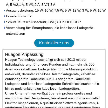
A, 5 V/2,1 A, 5 V/1,2 A, 5 V/1,5 A
Ausgangsleistung: 15 W, 10 W, 7,5 W, 5 W, 12 W, 3 W, 5 W, 15 W
Private Form: Ja
Schutz: Kurzschlussschutz, OVP, OTP, OLP, OCP
Verwendung für: Smartphones, die kabelloses Ladegerät
unterstützen
Kontaktiere uns
Huagon-Anpassung
Huagon Technology beschäftigt sich seit 2013 mit der
Individualisierung für unsere Kunden und hat mehr als 300
Arten von kabellosen Ladegeräten für die Massenproduktion
entwickelt, darunter kabellose Telefonladegeräte, kabellose
Autoladegeräte, kabellose 3-in-1-Ladegeräte, kabellose
Ladepads und kabellose Ladegeräte Schreibtischleuchten bis
hin zu multifunktionalen kabellosen Ladegeräten.
Unser Unternehmen verfügt über ein professionelles und
anspruchsvolles Designteam, bestehend aus 6 professionellen
Elektronikingenieuren, 6 qualifizierten Softwareingenieuren, 4
erfahrenen Maschinenbauingenieuren und 4 erfahrenen Patch-