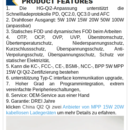
1. Die HG-Qi2-Anpassung unterstützt die
Schnellladeprotokolle PD, QC2.0, QC3.0 und AFC
2. Drahtloser Ausgang
t: 5W 10W 15W 20W 50W 100W
(anpassbar)
3. Statisches FOD und dynamisches FOD beim Arbeiten
4. OTP, OCP, OVP, UVP, Überstromschutz,
Übertemperaturschutz, Niederspannungsschutz,
Kurzschlussschutz, Überspannungsschutz, Anti-
Verpolungsschutz, Überspannungsschutz, Schutz vor
statischer Elektrizität,
5. Kann die KC-, FCC-, CE-, BSMI-, NCC-, BPP 5W MPP
15W QI Qi2-Zertifizierung bestehen
6. unterstützung Typ-C interface kommunikation upgrade,
7. Hoher Grad an Programmintegration, extrem
vereinfachte Peripherieschaltungen,
8. Service: OEM-Service aus einer Hand
9. Garantie: DREI Jahre
klicken
China QI2 Qi zwei
Anbieter von MPP 15W 20W
kabellosen Ladegeräten
um mehr Details zu erfahren.