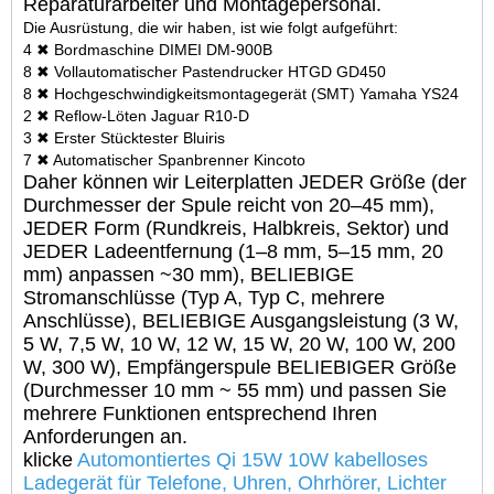
Reparaturarbeiter und Montagepersonal.
Die Ausrüstung, die wir haben, ist wie folgt aufgeführt:
4 ✖ Bordmaschine DIMEI DM-900B
8 ✖ Vollautomatischer Pastendrucker HTGD GD450
8 ✖ Hochgeschwindigkeitsmontagegerät (SMT) Yamaha YS24
2 ✖ Reflow-Löten Jaguar R10-D
3 ✖ Erster Stücktester Bluiris
7 ✖ Automatischer Spanbrenner Kincoto
Daher können wir Leiterplatten JEDER Größe (der
Durchmesser der Spule reicht von 20–45 mm),
JEDER Form (Rundkreis, Halbkreis, Sektor) und
JEDER Ladeentfernung (1–8 mm, 5–15 mm, 20
mm) anpassen ~30 mm), BELIEBIGE
Stromanschlüsse (Typ A, Typ C, mehrere
Anschlüsse), BELIEBIGE Ausgangsleistung (3 W,
5 W, 7,5 W, 10 W, 12 W, 15 W, 20 W, 100 W, 200
W, 300 W), Empfängerspule BELIEBIGER Größe
(Durchmesser 10 mm ~ 55 mm) und passen Sie
mehrere Funktionen entsprechend Ihren
Anforderungen an.
klicke
Automontiertes Qi 15W 10W kabelloses
Ladegerät für Telefone, Uhren, Ohrhörer, Lichter