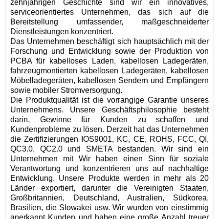
zehnjährigen Geschichte sind wir ein innovatives,
serviceorientiertes Unternehmen, das sich auf die
Bereitstellung umfassender, maßgeschneiderter
Dienstleistungen konzentriert.
Das Unternehmen beschäftigt sich hauptsächlich mit der
Forschung und Entwicklung sowie der Produktion von
PCBA für kabelloses Laden, kabellosen Ladegeräten,
fahrzeugmontierten kabellosen Ladegeräten, kabellosen
Möbelladegeräten, kabellosen Sendern und Empfängern
sowie mobiler Stromversorgung.
Die Produktqualität ist die vorrangige Garantie unseres
Unternehmens. Unsere Geschäftsphilosophie besteht
darin, Gewinne für Kunden zu schaffen und
Kundenprobleme zu lösen. Derzeit hat das Unternehmen
die Zertifizierungen IOS9001, KC, CE, ROHS, FCC, QI,
QC3.0, QC2.0 und SMETA bestanden. Wir sind ein
Unternehmen mit Wir haben einen Sinn für soziale
Verantwortung und konzentrieren uns auf nachhaltige
Entwicklung. Unsere Produkte werden in mehr als 20
Länder exportiert, darunter die Vereinigten Staaten,
Großbritannien, Deutschland, Australien, Südkorea,
Brasilien, die Slowakei usw. Wir wurden von einstimmig
anerkannt Kunden und haben eine große Anzahl treuer