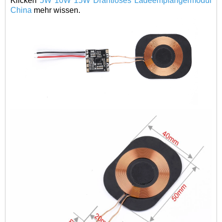
Klicken
5W 10W 15W
Drahtloses Ladeempfängermodul
China
mehr wissen.