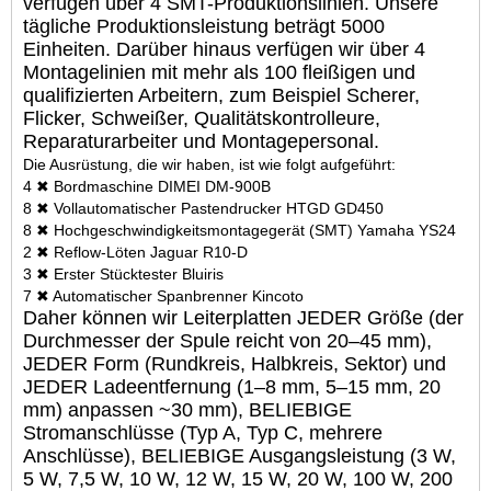
verfügen über 4 SMT-Produktionslinien. Unsere
tägliche Produktionsleistung beträgt 5000
Einheiten. Darüber hinaus verfügen wir über 4
Montagelinien mit mehr als 100 fleißigen und
qualifizierten Arbeitern, zum Beispiel Scherer,
Flicker, Schweißer, Qualitätskontrolleure,
Reparaturarbeiter und Montagepersonal.
Die Ausrüstung, die wir haben, ist wie folgt aufgeführt:
4 ✖ Bordmaschine DIMEI DM-900B
8 ✖ Vollautomatischer Pastendrucker HTGD GD450
8 ✖ Hochgeschwindigkeitsmontagegerät (SMT) Yamaha YS24
2 ✖ Reflow-Löten Jaguar R10-D
3 ✖ Erster Stücktester Bluiris
7 ✖ Automatischer Spanbrenner Kincoto
Daher können wir Leiterplatten JEDER Größe (der
Durchmesser der Spule reicht von 20–45 mm),
JEDER Form (Rundkreis, Halbkreis, Sektor) und
JEDER Ladeentfernung (1–8 mm, 5–15 mm, 20
mm) anpassen ~30 mm), BELIEBIGE
Stromanschlüsse (Typ A, Typ C, mehrere
Anschlüsse), BELIEBIGE Ausgangsleistung (3 W,
5 W, 7,5 W, 10 W, 12 W, 15 W, 20 W, 100 W, 200