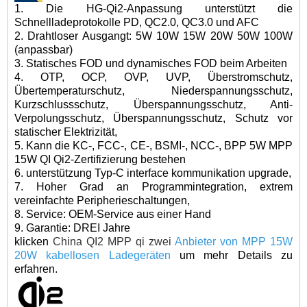
1. Die HG-Qi2-Anpassung unterstützt die
Schnellladeprotokolle PD, QC2.0, QC3.0 und AFC
2. Drahtloser Ausgang
t: 5W 10W 15W 20W 50W 100W
(anpassbar)
3. Statisches FOD und dynamisches FOD beim Arbeiten
4. OTP, OCP, OVP, UVP, Überstromschutz,
Übertemperaturschutz, Niederspannungsschutz,
Kurzschlussschutz, Überspannungsschutz, Anti-
Verpolungsschutz, Überspannungsschutz, Schutz vor
statischer Elektrizität,
5. Kann die KC-, FCC-, CE-, BSMI-, NCC-, BPP 5W MPP
15W QI Qi2-Zertifizierung bestehen
6. unterstützung Typ-C interface kommunikation upgrade,
7. Hoher Grad an Programmintegration, extrem
vereinfachte Peripherieschaltungen,
8. Service: OEM-Service aus einer Hand
9. Garantie: DREI Jahre
klicken
China QI2 MPP qi zwei
Anbieter von MPP 15W
20W kabellosen Ladegeräten
um mehr Details zu
erfahren.