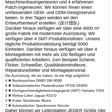
Maschinenbauingenieuren und 4 erfahrenen
Patch-Ingenieuren. Wir können Ihnen einen
umfassenden OEM- und ODM-Designservice
bieten. In drei Tagen werden wir den
Entwurfsentwurf erstellen. (设计团队)
Darüber hinaus verfügen wir über eine 4000 m²
große Fabrik mit modernster Ausrüstung. Wir
verfügen über 4 SMT-Produktionslinien. Unsere
tägliche Produktionsleistung beträgt 5000
Einheiten. Darüber hinaus verfügen wir über 4
Montagelinien mit mehr als 100 fleißigen und
qualifizierten Arbeitern, zum Beispiel Scherer,
Flicker, Schweißer, Qualitätskontrolleure,
Reparaturarbeiter und Montagepersonal.
Die Ausrüstung, die wir haben, ist wie folgt aufgeführt:
4 ✖ Bordmaschine DIMEI DM-900B
8 ✖ Vollautomatischer Pastendrucker HTGD GD450
8 ✖ Hochgeschwindigkeitsmontagegerät (SMT) Yamaha YS24
2 ✖ Reflow-Löten Jaguar R10-D
3 ✖ Erster Stücktester Bluiris
7 ✖ Automatischer Spanbrenner Kincoto
Daher können wir Leiterplatten JEDER Größe (der