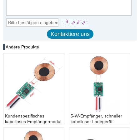
Andere Produkte
Kundenspezifisches
5-W-Empfänger, schneller
kabelloses Empfängermodul
kabelloser Ladegerät-
mit kleiner Spule, kabelloses
Empfänger, 3 W, 5 W, 10 W,
Qi-Ladegerät, 5 V, 5 W
15 W kabelloses Lade-
Leistung für kabelloses
Empfängermodul –