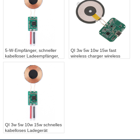
Laden des Akkus
KOPIEREN – hpv82v
5-W-Empfänger, schneller
QI 3w 5w 10w 15w fast
kabelloser Ladeempfänger,
wireless charger wireless
3 W, 5 W, 10 W, 15 W,
charging receiver module -
kabelloses
COPY - 48j2n6
Ladeempfängermodul
QI 3w 5w 10w 15w schnelles
kabelloses Ladegerät
kabelloses