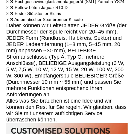
8 ✖ Hochgeschwindigkeitsmontagegerät (SMT) Yamaha YS24
2 ✖ Reflow-Löten Jaguar R10-D
3 ✖ Erster Stücktester Bluiris
7 ✖ Automatischer Spanbrenner Kincoto
Daher können wir Leiterplatten JEDER Größe (der
Durchmesser der Spule reicht von 20–45 mm),
JEDER Form (Rundkreis, Halbkreis, Sektor) und
JEDER Ladeentfernung (1–8 mm, 5–15 mm, 20
mm) anpassen ~30 mm), BELIEBIGE
Stromanschlüsse (Typ A, Typ C, mehrere
Anschlüsse), BELIEBIGE Ausgangsleistung (3 W,
5 W, 7,5 W, 10 W, 12 W, 15 W, 20 W, 100 W, 200
W, 300 W), Empfängerspule BELIEBIGER Größe
(Durchmesser 10 mm ~ 55 mm) und passen Sie
mehrere Funktionen entsprechend Ihren
Anforderungen an.
Alles was Sie brauchen ist eine Idee und wir
können den Rest für Sie regeln. Wir glauben, dass
wir Sie mit unserem aufrichtigen Service
überraschen können.