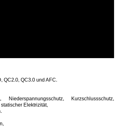
PD, QC2.0, QC3.0 und AFC.
iederspannungsschutz, Kurzschlussschutz,
tischer Elektrizität,
.
n,