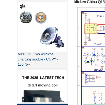
klicken
China QI 5
MPP QI2 15W wireless
charging module - COPY -
1v0h9w
Warum ist QI2 besser als QI?
Der Unterschied zwischen PD-
Schnellladung und QC-
Schnellladung
Der Unterschied zwischen PD-
Schnellladung und QC-