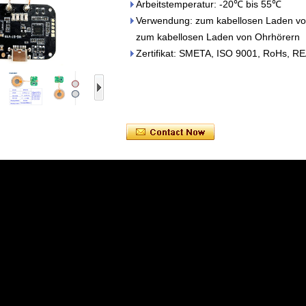
Arbeitstemperatur: -20℃ bis 55℃
Verwendung: zum kabellosen Laden von
zum kabellosen Laden von Ohrhörern
Zertifikat: SMETA, ISO 9001, RoHs, R