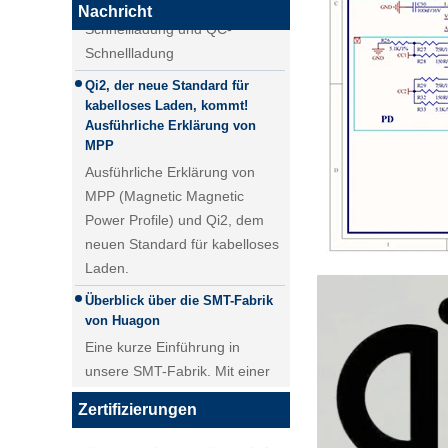
Nachricht
Schnellladung
Qi2.1 15W QI 2.1 Moving Coil
Qi2, der neue Standard für
Wireless Ladegerät
kabelloses Laden, kommt!
Abnehmbares drahtloses
Ausführliche Erklärung von
Ladegerät
MPP
Ausführliche Erklärung von
MPP (Magnetic Magnetic
Power Profile) und Qi2, dem
neuen Standard für kabelloses
Laden.
Überblick über die SMT-Fabrik
von Huagon
Eine kurze Einführung in
unsere SMT-Fabrik. Mit einer
25W QI2 Wireless Lademodul
5000 ㎡SMT-Werkstatt erreicht
Wireless Ladegerät - Kopie -
unsere tägliche Lieferung von
JCJW30
Zertifizierungen
PCBA-Modulen über 40.000
Stück.