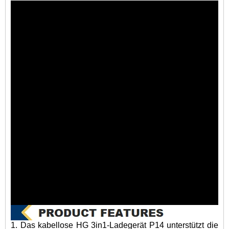
1. Das kabellose HG 3in1-Ladegerät P14 unterstützt die