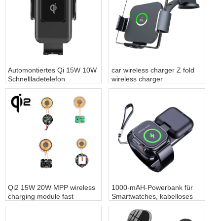
Automontiertes Qi 15W 10W
car wireless charger Z fold
Schnellladetelefon
wireless charger
kabelloses Laden Auto
customization vehicle-
kabelloses Ladegerät für
mounted charger for
kabelloses Laden im Auto
Samsung fold 3 fold 4 -
COPY - ahkw5w
Qi2 15W 20W MPP wireless
1000-mAH-Powerbank für
charging module fast
Smartwatches, kabelloses
wireless charging
Laden, individuelle
customization - COPY -
Anpassung für das kabellose