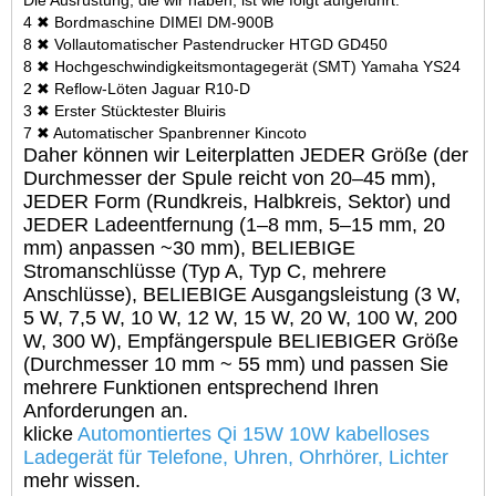
4 ✖ Bordmaschine DIMEI DM-900B
8 ✖ Vollautomatischer Pastendrucker HTGD GD450
8 ✖ Hochgeschwindigkeitsmontagegerät (SMT) Yamaha YS24
2 ✖ Reflow-Löten Jaguar R10-D
3 ✖ Erster Stücktester Bluiris
7 ✖ Automatischer Spanbrenner Kincoto
Daher können wir Leiterplatten JEDER Größe (der
Durchmesser der Spule reicht von 20–45 mm),
JEDER Form (Rundkreis, Halbkreis, Sektor) und
JEDER Ladeentfernung (1–8 mm, 5–15 mm, 20
mm) anpassen ~30 mm), BELIEBIGE
Stromanschlüsse (Typ A, Typ C, mehrere
Anschlüsse), BELIEBIGE Ausgangsleistung (3 W,
5 W, 7,5 W, 10 W, 12 W, 15 W, 20 W, 100 W, 200
W, 300 W), Empfängerspule BELIEBIGER Größe
(Durchmesser 10 mm ~ 55 mm) und passen Sie
mehrere Funktionen entsprechend Ihren
Anforderungen an.
klicke
Automontiertes Qi 15W 10W kabelloses
Ladegerät für Telefone, Uhren, Ohrhörer, Lichter
mehr wissen.