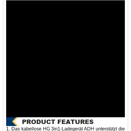
1. Das kabellose HG 3in1-Ladegerät ADH unterstützt die