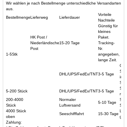
Wir wählen je nach Bestellmenge unterschiedliche Versandarten
aus.
Vorteile
Bestellmenge
Lieferweg
Lieferdauer
Nachteile
Günstig für
kleines
HK Post /
Paket.
Niederländische
15-20 Tage
Tracking-
Post
Nr.
1-5Stk
angegeben,
lange Zeit.
Geb
Sen
DHL/UPS/FedEx/TNT
3-5 Tage
inn
Schn
Schn
5-200 Stück
DHL/UPS/FedEx/TNT
3-5 Tage
nor
200-4000
Normaler
Schn
5-10 Tage
Stück
Luftversand
See
4000 Stück
Lan
Seeschifffahrt
15-30 Tage
oben
gün
Zahlung: