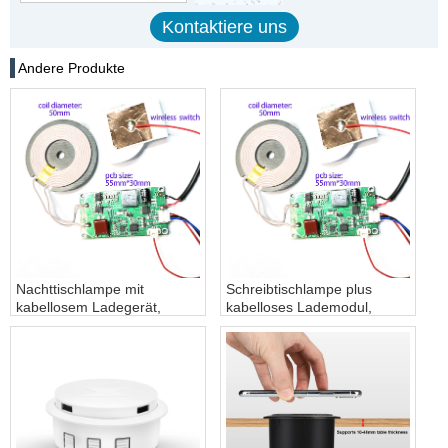
Andere Produkte
Nachttischlampe mit
Schreibtischlampe plus
kabellosem Ladegerät,
kabelloses Lademodul,
kabelloses Lademodul,
kabelloses
kabelloses Ladegerät für
Schreibtischlampen-
Schreibtischlampen,
Ladegerät, schnelles Qi-
schnelles Qi-Schnellladen,
Schnellladen, kabelloses
kabelloses Lademodul
Lademodul