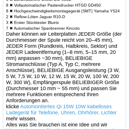
8 ✖ Vollautomatischer Pastendrucker HTGD GD450
8 ✖ Hochgeschwindigkeitsmontagegerät (SMT) Yamaha YS24
2 ✖ Reflow-Löten Jaguar R10-D
3 ✖ Erster Stücktester Bluiris
7 ✖ Automatischer Spanbrenner Kincoto
Daher können wir Leiterplatten JEDER Größe (der
Durchmesser der Spule reicht von 20–45 mm),
JEDER Form (Rundkreis, Halbkreis, Sektor) und
JEDER Ladeentfernung (1–8 mm, 5–15 mm, 20
mm) anpassen ~30 mm), BELIEBIGE
Stromanschlüsse (Typ A, Typ C, mehrere
Anschlüsse), BELIEBIGE Ausgangsleistung (3 W,
5 W, 7,5 W, 10 W, 12 W, 15 W, 20 W, 100 W, 200
W, 300 W), Empfängerspule BELIEBIGER Größe
(Durchmesser 10 mm ~ 55 mm) und passen Sie
mehrere Funktionen entsprechend Ihren
Anforderungen an.
klicke
Automontiertes Qi 15W 10W kabelloses
Ladegerät für Telefone, Uhren, Ohrhörer, Lichter
mehr wissen.
Alles was Sie brauchen ist eine Idee und wir