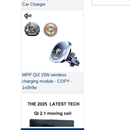
MPP QI2 15W wireless
charging module - COPY -
1v0h9w
Warum ist QI2 besser als QI?
Der Unterschied zwischen PD-
Schnellladung und QC-
Schnellladung