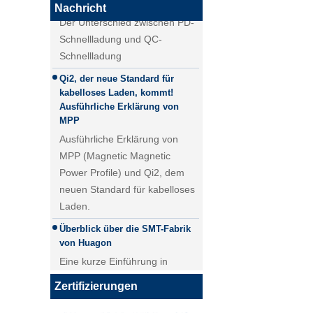
Der Unterschied zwischen PD-
Nachricht
Schnellladung und QC-
Schnellladung
Qi2.1 15W QI 2.1 Moving Coil
Qi2, der neue Standard für
Wireless Ladegerät
kabelloses Laden, kommt!
Abnehmbares drahtloses
Ausführliche Erklärung von
Ladegerät
MPP
Ausführliche Erklärung von
MPP (Magnetic Magnetic
Power Profile) und Qi2, dem
neuen Standard für kabelloses
Laden.
Überblick über die SMT-Fabrik
von Huagon
Eine kurze Einführung in
unsere SMT-Fabrik. Mit einer
25W QI2 Wireless Lademodul
5000 ㎡SMT-Werkstatt erreicht
Wireless Ladegerät - Kopie -
Zertifizierungen
unsere tägliche Lieferung von
JCJW30
PCBA-Modulen über 40.000