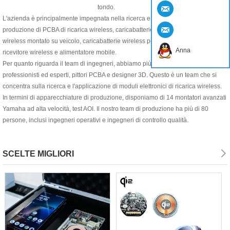
tondo.
L'azienda è principalmente impegnata nella ricerca e sviluppo e nella
produzione di PCBA di ricarica wireless, caricabatterie wireless, caricabatterie
wireless montato su veicolo, caricabatterie wireless per mobili, trasmettitore e
Anna
ricevitore wireless e alimentatore mobile.
Per quanto riguarda il team di ingegneri, abbiamo più di 20 ingegneri
professionisti ed esperti, pittori PCBA e designer 3D. Questo è un team che si
concentra sulla ricerca e l'applicazione di moduli elettronici di ricarica wireless.
In termini di apparecchiature di produzione, disponiamo di 14 montatori avanzati
Yamaha ad alta velocità, test AOI. Il nostro team di produzione ha più di 80
persone, inclusi ingegneri operativi e ingegneri di controllo qualità.
SCELTE MIGLIORI